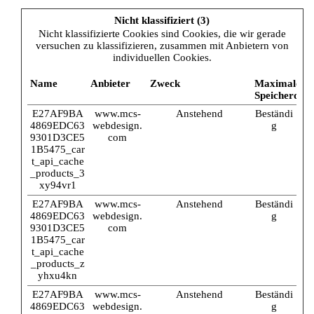
Nicht klassifiziert (3)
Nicht klassifizierte Cookies sind Cookies, die wir gerade
versuchen zu klassifizieren, zusammen mit Anbietern von
individuellen Cookies.
Name
Anbieter
Zweck
Maximale
Speicherdau
E27AF9BA
www.mcs-
Anstehend
Beständi
4869EDC63
webdesign.
g
9301D3CE5
com
1B5475_car
t_api_cache
_products_3
xy94vr1
E27AF9BA
www.mcs-
Anstehend
Beständi
4869EDC63
webdesign.
g
9301D3CE5
com
1B5475_car
t_api_cache
_products_z
yhxu4kn
E27AF9BA
www.mcs-
Anstehend
Beständi
4869EDC63
webdesign.
g