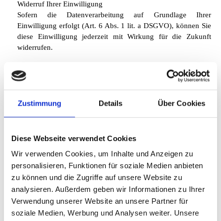
Widerruf Ihrer Einwilligung
Sofern die Datenverarbeitung auf Grundlage Ihrer
Einwilligung erfolgt (Art. 6 Abs. 1 lit. a DSGVO), können Sie
diese Einwilligung jederzeit mit Wirkung für die Zukunft
widerrufen.
Technische und organisatorische Sicherheit
Wir setzen technische und organisatorische
Sicherheitsmaßnahmen ein, um Ihre Daten gegen
Manipulation, Verlust, Zerstörung oder gegen den Zugriff
Zustimmung
Details
Über Cookies
unberechtigter Personen zu schützen.
Änderungen dieser Datenschutzerklärung
Diese Webseite verwendet Cookies
Wir behalten uns vor, diese Datenschutzerklärung anzupassen,
Wir verwenden Cookies, um Inhalte und Anzeigen zu
damit sie stets den aktuellen rechtlichen Anforderungen
personalisieren, Funktionen für soziale Medien anbieten
entspricht oder Änderungen unserer Leistungen umzusetzen.
zu können und die Zugriffe auf unsere Website zu
Für Ihren erneuten Besuch gilt dann die neue
Datenschutzerklärung.
analysieren. Außerdem geben wir Informationen zu Ihrer
Verwendung unserer Website an unsere Partner für
soziale Medien, Werbung und Analysen weiter. Unsere
Diese Webseite verwendet Cookies. Wir verwenden Cookies,