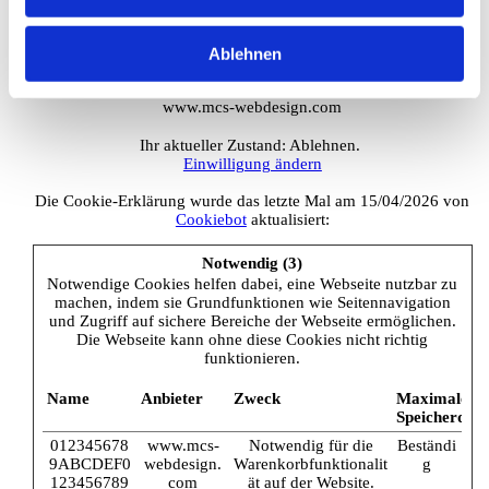
Bitte geben Sie Ihre Einwilligungs-ID und das Datum an, wenn
Ablehnen
Sie uns bezüglich Ihrer Einwilligung kontaktieren.
Ihre Einwilligung trifft auf die folgenden Domains zu:
www.mcs-webdesign.com
Ihr aktueller Zustand: Ablehnen.
Einwilligung ändern
Die Cookie-Erklärung wurde das letzte Mal am 15/04/2026 von
Cookiebot
aktualisiert:
Notwendig (3)
Notwendige Cookies helfen dabei, eine Webseite nutzbar zu
machen, indem sie Grundfunktionen wie Seitennavigation
und Zugriff auf sichere Bereiche der Webseite ermöglichen.
Die Webseite kann ohne diese Cookies nicht richtig
funktionieren.
Name
Anbieter
Zweck
Maximale
Speicherdau
012345678
www.mcs-
Notwendig für die
Beständi
9ABCDEF0
webdesign.
Warenkorbfunktionalit
g
123456789
com
ät auf der Website.